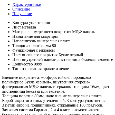
Характеристики
Описание
Получение
Контуры уплотнения
Лист металла
Материал внутреннего покрытия
МДФ панель
Назначение
для квартиры
Наполнитель
минеральная плита
Толщина полотна, мм
80
Функционал
с зеркалом
Цвет внешнего покрытия
Букле черный
Цвет внутренней панели
лиственница бежевая, эковенге
Количество
9999
Тип открывания
правое и левое
Внешнее покрытие атмосферостойкое, порошково-
полимерное Букле черный», внутренняя сторона-
фрезерованная МДФ панель с зеркалом, толщина 16мм, цвет
лиственница бежевая или эковенге.
Толщина полотна 80мм, наполнение минеральная плита.
Короб закрытого типа, утепленный, 3 контура уплотнения.
3 петли евро на подшипниках, открывание 180 градусов.
Замковая система Гардиан, 2 и 4 класс взломостойкости,
броненакладка с защитой от высверливания, независимая