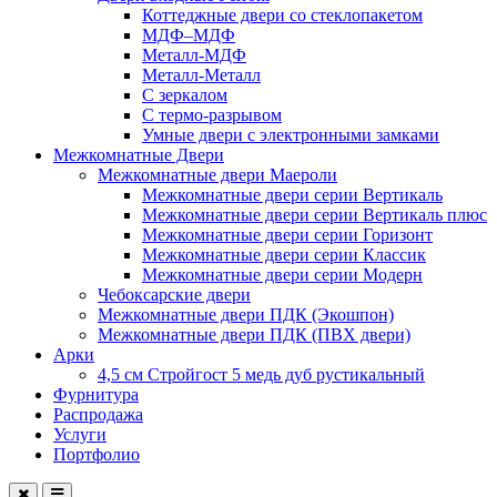
Коттеджные двери со стеклопакетом
МДФ–МДФ
Металл-МДФ
Металл-Металл
С зеркалом
С термо-разрывом
Умные двери с электронными замками
Межкомнатные Двери
Межкомнатные двери Маероли
Межкомнатные двери серии Вертикаль
Межкомнатные двери серии Вертикаль плюс
Межкомнатные двери серии Горизонт
Межкомнатные двери серии Классик
Межкомнатные двери серии Модерн
Чебоксарские двери
Межкомнатные двери ПДК (Экошпон)
Межкомнатные двери ПДК (ПВХ двери)
Арки
4,5 см Стройгост 5 медь дуб рустикальный
Фурнитура
Распродажа
Услуги
Портфолио