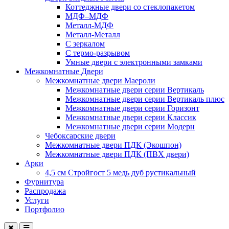
Коттеджные двери со стеклопакетом
МДФ–МДФ
Металл-МДФ
Металл-Металл
С зеркалом
С термо-разрывом
Умные двери с электронными замками
Межкомнатные Двери
Межкомнатные двери Маероли
Межкомнатные двери серии Вертикаль
Межкомнатные двери серии Вертикаль плюс
Межкомнатные двери серии Горизонт
Межкомнатные двери серии Классик
Межкомнатные двери серии Модерн
Чебоксарские двери
Межкомнатные двери ПДК (Экошпон)
Межкомнатные двери ПДК (ПВХ двери)
Арки
4,5 см Стройгост 5 медь дуб рустикальный
Фурнитура
Распродажа
Услуги
Портфолио